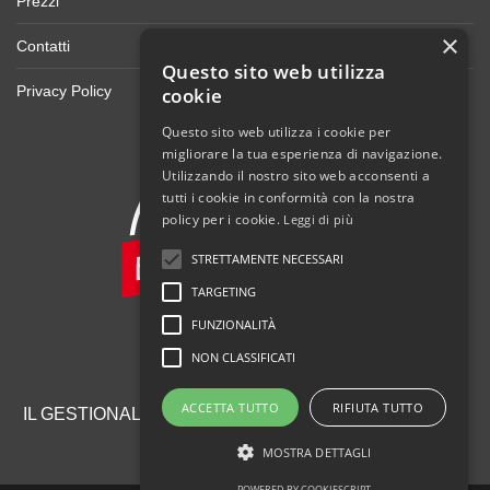
Prezzi
×
Contatti
Questo sito web utilizza
Privacy Policy
cookie
Questo sito web utilizza i cookie per
migliorare la tua esperienza di navigazione.
Utilizzando il nostro sito web acconsenti a
tutti i cookie in conformità con la nostra
policy per i cookie.
Leggi di più
STRETTAMENTE NECESSARI
TARGETING
FUNZIONALITÀ
NON CLASSIFICATI
ACCETTA TUTTO
RIFIUTA TUTTO
IL GESTIONALE PER IL TUO NEGOZIO DI BICICLETTE
MOSTRA DETTAGLI
POWERED BY COOKIESCRIPT