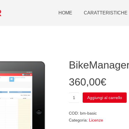
R
HOME
CARATTERISTICHE
BikeManager
360,00
€
BikeManager
Aggiungi al carrello
Basic
quantità
COD:
bm-basic
Categoria:
Licenze