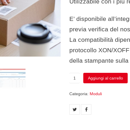
Utilizzabile con i più r
E’ disponibile all’inte
previa verifica del nos
La compatibilità dipe
protocollo XON/XOFF e
della stampante sulla
Vendita
Aggiungi al carrello
al
Banco
Categoria:
Moduli
(precedente
versione)
quantità