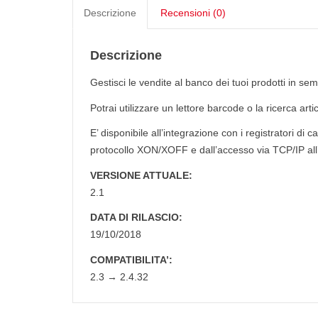
Descrizione
Recensioni (0)
Descrizione
Gestisci le vendite al banco dei tuoi prodotti in semp
Potrai utilizzare un lettore barcode o la ricerca art
E’ disponibile all’integrazione con i registratori di
protocollo XON/XOFF e dall’accesso via TCP/IP all’
VERSIONE ATTUALE:
2.1
DATA DI RILASCIO:
19/10/2018
COMPATIBILITA’:
2.3 → 2.4.32