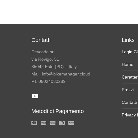
Contatti
Links
Devcode srl
Login Cl
via Rovigo, 51
Home
35042 Este (PD) – Italy
Mail: info@bikemanager.cloud
Caratter
P.I. 05024030289
Prezzi
YouTube
Contatti
Metodi di Pagamento
Privacy 