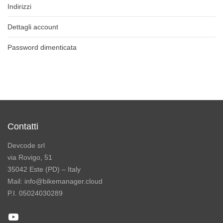
Indirizzi
Dettagli account
Password dimenticata
Contatti
Devcode srl
via Rovigo, 51
35042 Este (PD) – Italy
Mail: info@bikemanager.cloud
P.I. 05024030289
YouTube