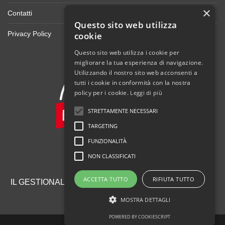
×
Contatti
Questo sito web utilizza
Privacy Policy
cookie
Questo sito web utilizza i cookie per
migliorare la tua esperienza di navigazione.
Utilizzando il nostro sito web acconsenti a
tutti i cookie in conformità con la nostra
policy per i cookie.
Leggi di più
STRETTAMENTE NECESSARI
TARGETING
FUNZIONALITÀ
NON CLASSIFICATI
ACCETTA TUTTO
RIFIUTA TUTTO
IL GESTIONALE PER IL TUO NEGOZIO DI BICICLETTE
MOSTRA DETTAGLI
POWERED BY COOKIESCRIPT