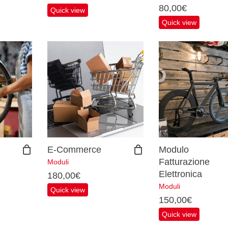
80,00
€
Quick view
Quick view
E-Commerce
Modulo
Fatturazione
Moduli
Elettronica
180,00
€
Moduli
Quick view
150,00
€
Quick view