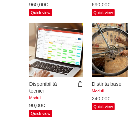
960,00
€
690,00
€
Quick view
Quick view
Disponibilità
Distinta base
tecnici
Moduli
Moduli
240,00
€
90,00
€
Quick view
Quick view