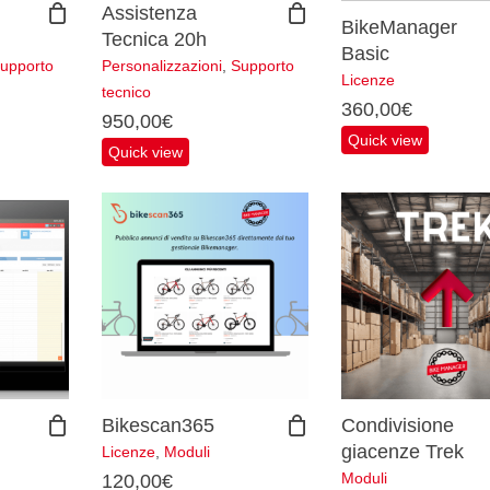
Assistenza
BikeManager
Tecnica 20h
Basic
upporto
Personalizzazioni
,
Supporto
Licenze
tecnico
360,00
€
950,00
€
Quick view
Quick view
Bikescan365
Condivisione
giacenze Trek
Licenze
,
Moduli
Moduli
120,00
€