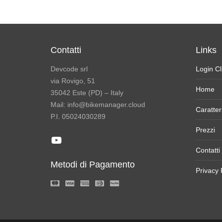
Contatti
Links
Devcode srl
Login Cl
via Rovigo, 51
Home
35042 Este (PD) – Italy
Mail: info@bikemanager.cloud
Caratter
P.I. 05024030289
Prezzi
YouTube
Contatti
Metodi di Pagamento
Privacy 