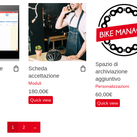
Spazio di
ke
Scheda
archiviazione
accettazione
aggiuntivo
Moduli
Personalizzazioni
180,00
€
60,00
€
Quick view
Quick view
1
2
→