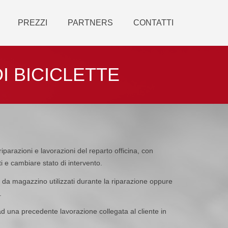
PREZZI
PARTNERS
CONTATTI
I BICICLETTE
iparazioni e lavorazioni del reparto officina, con
i e cambiare stato di intervento.
i da magazzino utilizzati durante la riparazione oppure
.
ad una precedente lavorazione collegata al cliente in