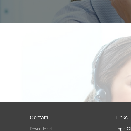
Contatti
Links
Devcode srl
Login Cl